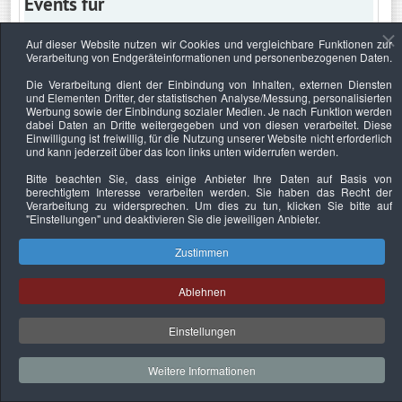
Events für
Auf dieser Website nutzen wir Cookies und vergleichbare Funktionen zur
Verarbeitung von Endgeräteinformationen und personenbezogenen Daten.
Freitag, 2. Juni 2023
Die Verarbeitung dient der Einbindung von Inhalten, externen Diensten
und Elementen Dritter, der statistischen Analyse/Messung, personalisierten
Keine Termine
Werbung sowie der Einbindung sozialer Medien. Je nach Funktion werden
dabei Daten an Dritte weitergegeben und von diesen verarbeitet. Diese
Einwilligung ist freiwillig, für die Nutzung unserer Website nicht erforderlich
und kann jederzeit über das Icon links unten widerrufen werden.
Bitte beachten Sie, dass einige Anbieter Ihre Daten auf Basis von
Datenschutzerklärung
Urheberrechtsnachweise
Nachhaltigkeit
berechtigtem Interesse verarbeiten werden. Sie haben das Recht der
Verarbeitung zu widersprechen. Um dies zu tun, klicken Sie bitte auf
Copyright © 2026. Bundesverband Deutscher
"Einstellungen"
und deaktivieren Sie die jeweiligen Anbieter.
Sachverständiger und Fachgutachter e.V..
Zustimmen
Ablehnen
Einstellungen
Weitere Informationen