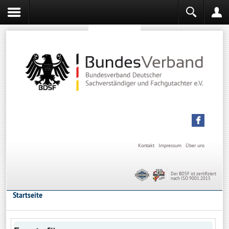
Sachverständiger werden
Sachverständiger Ausbildung
Kontakt
Impressum
Über uns
Der BDSF ist zertifiziert
nach ISO 9001:2015
Startseite