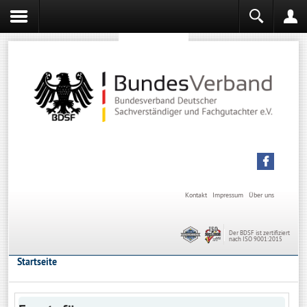
Sachverständiger werden
Sachverständiger Ausbildung
Kontakt
Impressum
Über uns
Der BDSF ist zertifiziert
nach ISO 9001:2015
Startseite