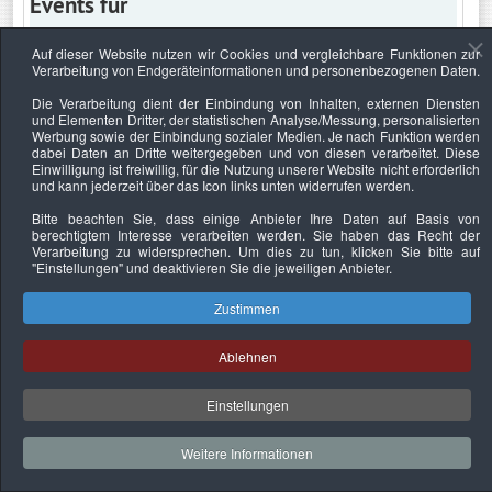
Events für
Auf dieser Website nutzen wir Cookies und vergleichbare Funktionen zur
Verarbeitung von Endgeräteinformationen und personenbezogenen Daten.
Donnerstag, 1. Juni 2023
Die Verarbeitung dient der Einbindung von Inhalten, externen Diensten
und Elementen Dritter, der statistischen Analyse/Messung, personalisierten
Keine Termine
Werbung sowie der Einbindung sozialer Medien. Je nach Funktion werden
dabei Daten an Dritte weitergegeben und von diesen verarbeitet. Diese
Einwilligung ist freiwillig, für die Nutzung unserer Website nicht erforderlich
und kann jederzeit über das Icon links unten widerrufen werden.
Bitte beachten Sie, dass einige Anbieter Ihre Daten auf Basis von
Datenschutzerklärung
Urheberrechtsnachweise
Nachhaltigkeit
berechtigtem Interesse verarbeiten werden. Sie haben das Recht der
Verarbeitung zu widersprechen. Um dies zu tun, klicken Sie bitte auf
Copyright © 2026. Bundesverband Deutscher
"Einstellungen"
und deaktivieren Sie die jeweiligen Anbieter.
Sachverständiger und Fachgutachter e.V..
Zustimmen
Ablehnen
Einstellungen
Weitere Informationen