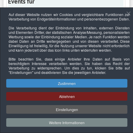
Events für
Auf dieser Website nutzen wir Cookies und vergleichbare Funktionen zur
Verarbeitung von Endgeräteinformationen und personenbezogenen Daten.
Samstag, 3. Juni 2023
Die Verarbeitung dient der Einbindung von Inhalten, externen Diensten
und Elementen Dritter, der statistischen Analyse/Messung, personalisierten
Keine Termine
Werbung sowie der Einbindung sozialer Medien. Je nach Funktion werden
dabei Daten an Dritte weitergegeben und von diesen verarbeitet. Diese
Einwilligung ist freiwillig, für die Nutzung unserer Website nicht erforderlich
und kann jederzeit über das Icon links unten widerrufen werden.
Bitte beachten Sie, dass einige Anbieter Ihre Daten auf Basis von
Datenschutzerklärung
Urheberrechtsnachweise
Nachhaltigkeit
berechtigtem Interesse verarbeiten werden. Sie haben das Recht der
Verarbeitung zu widersprechen. Um dies zu tun, klicken Sie bitte auf
Copyright © 2026. Bundesverband Deutscher
"Einstellungen"
und deaktivieren Sie die jeweiligen Anbieter.
Sachverständiger und Fachgutachter e.V..
Zustimmen
Ablehnen
Einstellungen
Weitere Informationen