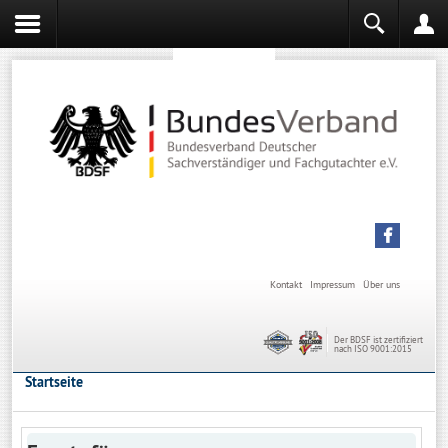
Sachverständiger werden
Sachverständiger Ausbildung
Kontakt
Impressum
Über uns
Der BDSF ist zertifiziert
nach ISO 9001:2015
Startseite