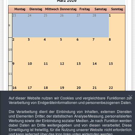
März 2026
Montag
Dienstag
Mittwoch
Donnerstag
Freitag
Samstag
Sonntag
1
23
24
25
26
27
28
9
2
3
4
5
6
7
8
10
9
10
11
12
13
14
15
11
16
17
18
19
20
21
22
Auf dieser Website nutzen wir Cookies und vergleichbare Funktionen zur
12
Verarbeitung von Endgeräteinformationen und personenbezogenen Daten.
Die Verarbeitung dient der Einbindung von Inhalten, externen Diensten
23
24
25
26
27
28
29
und Elementen Dritter, der statistischen Analyse/Messung, personalisierten
Werbung sowie der Einbindung sozialer Medien. Je nach Funktion werden
13
dabei Daten an Dritte weitergegeben und von diesen verarbeitet. Diese
Einwilligung ist freiwillig, für die Nutzung unserer Website nicht erforderlich
und kann jederzeit über das Icon links unten widerrufen werden.