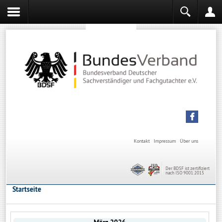
Sachverständiger werden
Sachverständiger Ausbildung
Kontakt
Impressum
Über uns
Der BDSF ist zertifiziert
nach ISO 9001:2015
Startseite