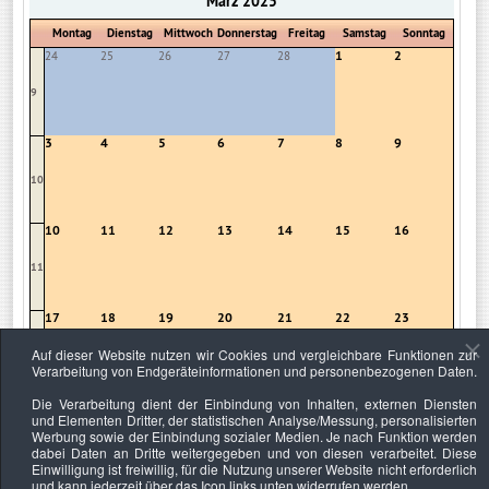
März 2025
Montag
Dienstag
Mittwoch
Donnerstag
Freitag
Samstag
Sonntag
1
2
24
25
26
27
28
9
3
4
5
6
7
8
9
10
10
11
12
13
14
15
16
11
17
18
19
20
21
22
23
Auf dieser Website nutzen wir Cookies und vergleichbare Funktionen zur
12
Verarbeitung von Endgeräteinformationen und personenbezogenen Daten.
Die Verarbeitung dient der Einbindung von Inhalten, externen Diensten
24
25
26
27
28
29
30
und Elementen Dritter, der statistischen Analyse/Messung, personalisierten
Werbung sowie der Einbindung sozialer Medien. Je nach Funktion werden
13
dabei Daten an Dritte weitergegeben und von diesen verarbeitet. Diese
Einwilligung ist freiwillig, für die Nutzung unserer Website nicht erforderlich
und kann jederzeit über das Icon links unten widerrufen werden.