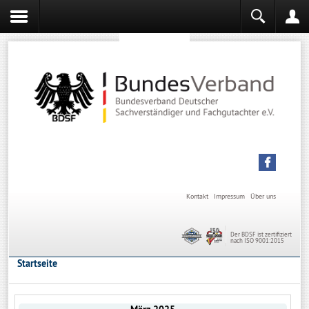
Sachverständiger werden
Sachverständiger Ausbildung
Kontakt
Impressum
Über uns
Der BDSF ist zertifiziert
nach ISO 9001:2015
Startseite