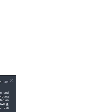
en zur
en und
Werbung
ten an
willig,
ber das