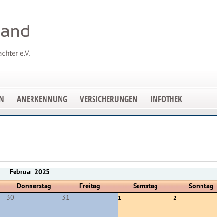
EN
ANERKENNUNG
VERSICHERUNGEN
INFOTHEK
Februar 2025
Donnerstag
Freitag
Samstag
Sonntag
30
31
1
2