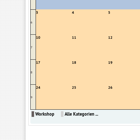
3
4
5
6
10
11
12
7
17
18
19
8
24
25
26
9
Workshop
Alle Kategorien ...