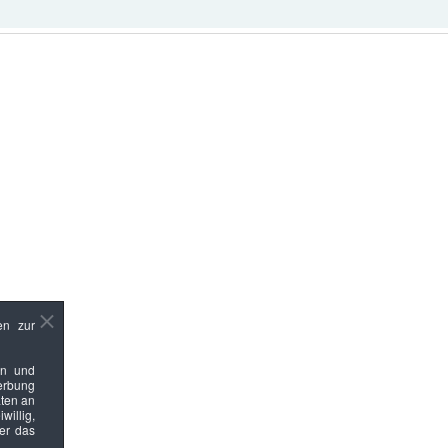
en zur
en und
Werbung
ten an
willig,
ber das