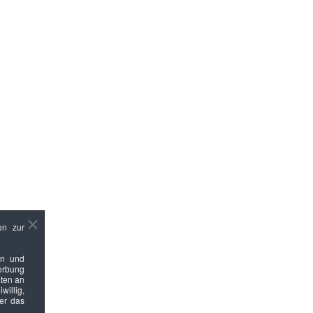
en zur
en und
Werbung
ten an
willig,
ber das