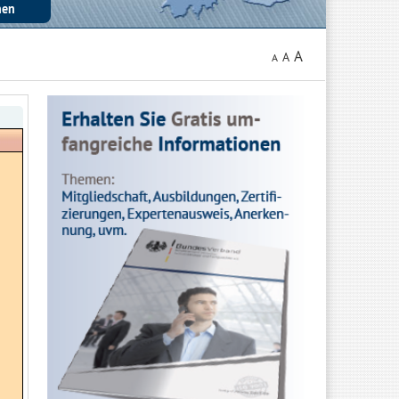
A
A
A