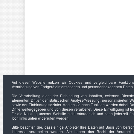
Auf dieser Website nutzen wir Cookies und vergleichbare Funktion
Verarbeitung von Endgeräteinformationen und personenbezogenen Daten.
Die Verarbeitung dient der Einbindung von Inhalten, externen Dienst
Elementen Dritter, der statistischen Analyse/Messung, personalisierten 
sowie der Einbindung sozialer Medien. Je nach Funktion werden dabei Da
Dritte weitergegeben und von diesen verarbeitet. Diese Einwilligung ist frei
für die Nutzung unserer Website nicht erforderlich und kann jederzeit ü
Icon links unten widerrufen werden.
Bitte beachten Sie, dass einige Anbieter Ihre Daten auf Basis von berec
Interesse verarbeiten werden. Sie haben das Recht der Verarbeit