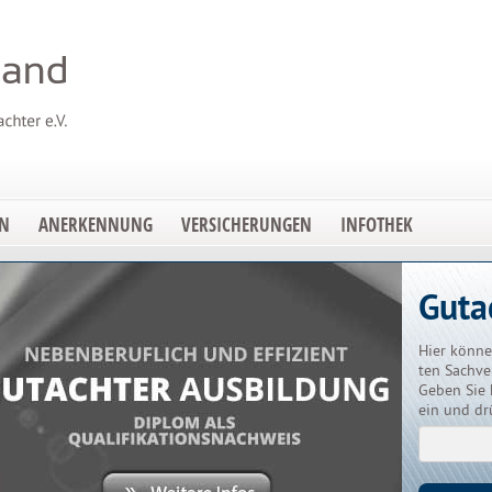
EN
ANERKENNUNG
VERSICHERUNGEN
INFOTHEK
Guta
Hier könne
ten Sachve
Geben Sie 
ein und dr