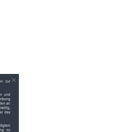
en zur
en und
Werbung
ten an
willig,
ber das
htigtem
ung zu