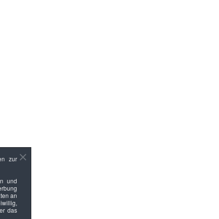
en zur
en und
Werbung
ten an
willig,
ber das