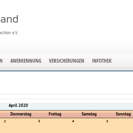
EN
ANERKENNUNG
VERSICHERUNGEN
INFOTHEK
April 2020
Donnerstag
Freitag
Samstag
Sonntag
2
3
4
5