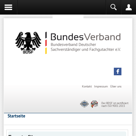
Sachverständiger werden
Sachverständiger Ausbildung
Kontakt
Impressum
Über uns
Der BDSF ist zertifiziert
nach ISO 9001:2015
Startseite