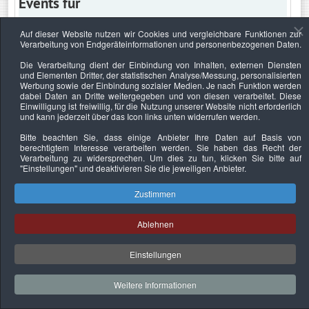
Events für
Auf dieser Website nutzen wir Cookies und vergleichbare Funktionen zur
Verarbeitung von Endgeräteinformationen und personenbezogenen Daten.
Dienstag, 7. April 2020
Die Verarbeitung dient der Einbindung von Inhalten, externen Diensten
und Elementen Dritter, der statistischen Analyse/Messung, personalisierten
Keine Termine
Werbung sowie der Einbindung sozialer Medien. Je nach Funktion werden
dabei Daten an Dritte weitergegeben und von diesen verarbeitet. Diese
Einwilligung ist freiwillig, für die Nutzung unserer Website nicht erforderlich
und kann jederzeit über das Icon links unten widerrufen werden.
Bitte beachten Sie, dass einige Anbieter Ihre Daten auf Basis von
Datenschutzerklärung
Urheberrechtsnachweise
Nachhaltigkeit
berechtigtem Interesse verarbeiten werden. Sie haben das Recht der
Verarbeitung zu widersprechen. Um dies zu tun, klicken Sie bitte auf
Copyright © 2026. Bundesverband Deutscher
"Einstellungen"
und deaktivieren Sie die jeweiligen Anbieter.
Sachverständiger und Fachgutachter e.V..
Zustimmen
Ablehnen
Einstellungen
Weitere Informationen