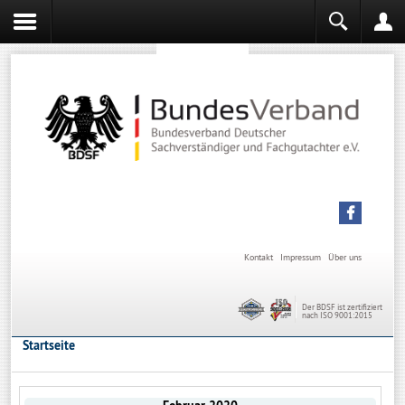
Sachverständiger werden
Sachverständiger Ausbildung
Kontakt
Impressum
Über uns
Der BDSF ist zertifiziert
nach ISO 9001:2015
Startseite