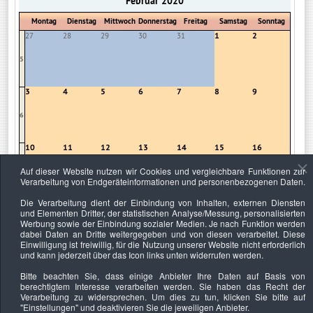
Februar 2020
Montag
Dienstag
Mittwoch
Donnerstag
Freitag
Samstag
Sonntag
1
2
27
28
29
30
31
5
3
4
5
6
7
8
9
6
10
11
12
13
14
15
16
Auf dieser Website nutzen wir Cookies und vergleichbare Funktionen zur
7
Verarbeitung von Endgeräteinformationen und personenbezogenen Daten.
Die Verarbeitung dient der Einbindung von Inhalten, externen Diensten
17
18
19
20
21
22
23
und Elementen Dritter, der statistischen Analyse/Messung, personalisierten
Werbung sowie der Einbindung sozialer Medien. Je nach Funktion werden
8
dabei Daten an Dritte weitergegeben und von diesen verarbeitet. Diese
Einwilligung ist freiwillig, für die Nutzung unserer Website nicht erforderlich
und kann jederzeit über das Icon links unten widerrufen werden.
24
25
26
27
28
29
1
Bitte beachten Sie, dass einige Anbieter Ihre Daten auf Basis von
9
berechtigtem Interesse verarbeiten werden. Sie haben das Recht der
Verarbeitung zu widersprechen. Um dies zu tun, klicken Sie bitte auf
"Einstellungen"
und deaktivieren Sie die jeweiligen Anbieter.