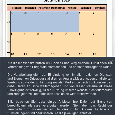
September 2018
Montag
Dienstag
Mittwoch
Donnerstag
Freitag
Samstag
Sonntag
1
2
27
28
29
30
31
35
3
4
5
6
7
8
9
36
10
11
12
13
14
15
16
Auf dieser Website nutzen wir Cookies und vergleichbare Funktionen zur
37
Verarbeitung von Endgeräteinformationen und personenbezogenen Daten.
Die Verarbeitung dient der Einbindung von Inhalten, externen Diensten
17
18
19
20
21
22
23
und Elementen Dritter, der statistischen Analyse/Messung, personalisierten
Werbung sowie der Einbindung sozialer Medien. Je nach Funktion werden
38
dabei Daten an Dritte weitergegeben und von diesen verarbeitet. Diese
Einwilligung ist freiwillig, für die Nutzung unserer Website nicht erforderlich
und kann jederzeit über das Icon links unten widerrufen werden.
24
25
26
27
28
29
30
Bitte beachten Sie, dass einige Anbieter Ihre Daten auf Basis von
39
berechtigtem Interesse verarbeiten werden. Sie haben das Recht der
Verarbeitung zu widersprechen. Um dies zu tun, klicken Sie bitte auf
"Einstellungen"
und deaktivieren Sie die jeweiligen Anbieter.