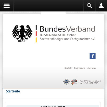
Sachverständiger werden
Sachverständiger Ausbildung
Kontakt
Impressum
Über uns
Der BDSF ist zertifiziert
nach ISO 9001:2015
Startseite