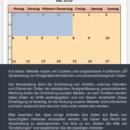
Juli 2016
Montag
Dienstag
Mittwoch
Donnerstag
Freitag
Samstag
Sonntag
1
2
3
27
28
29
30
26
4
5
6
7
8
9
10
27
11
12
13
14
15
16
17
Auf dieser Website nutzen wir Cookies und vergleichbare Funktionen zur
28
Verarbeitung von Endgeräteinformationen und personenbezogenen Daten.
Die Verarbeitung dient der Einbindung von Inhalten, externen Diensten
18
19
20
21
22
23
24
und Elementen Dritter, der statistischen Analyse/Messung, personalisierten
Erfolgreich
Professionelle
Auftritt des
als ...
...
Sa ...
Werbung sowie der Einbindung sozialer Medien. Je nach Funktion werden
29
dabei Daten an Dritte weitergegeben und von diesen verarbeitet. Diese
Einwilligung ist freiwillig, für die Nutzung unserer Website nicht erforderlich
und kann jederzeit über das Icon links unten widerrufen werden.
25
26
27
28
29
30
31
Bitte beachten Sie, dass einige Anbieter Ihre Daten auf Basis von
30
berechtigtem Interesse verarbeiten werden. Sie haben das Recht der
Verarbeitung zu widersprechen. Um dies zu tun, klicken Sie bitte auf
"Einstellungen"
und deaktivieren Sie die jeweiligen Anbieter.