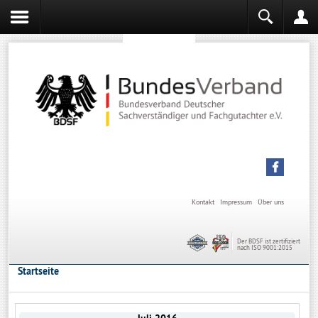
Sachverständiger werden
Sachverständiger Ausbildung
Kontakt
Impressum
Über uns
Der BDSF ist zertifiziert
nach ISO 9001:2015
Startseite