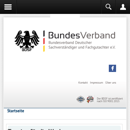
Sachverständiger werden
Sachverständiger Ausbildung
Kontakt
Impressum
Über uns
Der BDSF ist zertifiziert
nach ISO 9001:2015
Startseite