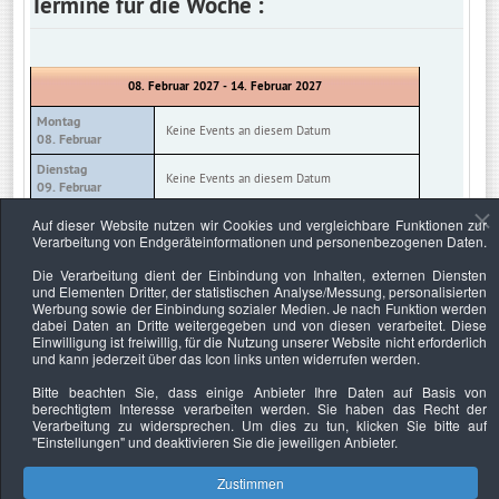
Termine für die Woche :
08. Februar 2027 - 14. Februar 2027
Montag
Keine Events an diesem Datum
08. Februar
Dienstag
Keine Events an diesem Datum
09. Februar
Mittwoch
Auf dieser Website nutzen wir Cookies und vergleichbare Funktionen zur
Keine Events an diesem Datum
10. Februar
Verarbeitung von Endgeräteinformationen und personenbezogenen Daten.
Donnerstag
Die Verarbeitung dient der Einbindung von Inhalten, externen Diensten
Keine Events an diesem Datum
11. Februar
und Elementen Dritter, der statistischen Analyse/Messung, personalisierten
Werbung sowie der Einbindung sozialer Medien. Je nach Funktion werden
Freitag
Keine Events an diesem Datum
dabei Daten an Dritte weitergegeben und von diesen verarbeitet. Diese
12. Februar
Einwilligung ist freiwillig, für die Nutzung unserer Website nicht erforderlich
und kann jederzeit über das Icon links unten widerrufen werden.
Samstag
Keine Events an diesem Datum
13. Februar
Bitte beachten Sie, dass einige Anbieter Ihre Daten auf Basis von
berechtigtem Interesse verarbeiten werden. Sie haben das Recht der
Sonntag
Keine Events an diesem Datum
Verarbeitung zu widersprechen. Um dies zu tun, klicken Sie bitte auf
14. Februar
"Einstellungen"
und deaktivieren Sie die jeweiligen Anbieter.
Zustimmen