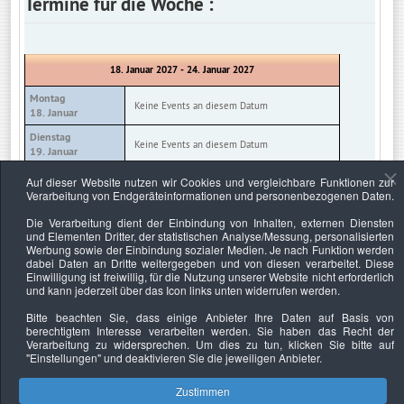
Termine für die Woche :
18. Januar 2027 - 24. Januar 2027
Montag
Keine Events an diesem Datum
18. Januar
Dienstag
Keine Events an diesem Datum
19. Januar
Mittwoch
Auf dieser Website nutzen wir Cookies und vergleichbare Funktionen zur
Keine Events an diesem Datum
20. Januar
Verarbeitung von Endgeräteinformationen und personenbezogenen Daten.
Donnerstag
Die Verarbeitung dient der Einbindung von Inhalten, externen Diensten
Keine Events an diesem Datum
21. Januar
und Elementen Dritter, der statistischen Analyse/Messung, personalisierten
Werbung sowie der Einbindung sozialer Medien. Je nach Funktion werden
Freitag
Keine Events an diesem Datum
dabei Daten an Dritte weitergegeben und von diesen verarbeitet. Diese
22. Januar
Einwilligung ist freiwillig, für die Nutzung unserer Website nicht erforderlich
und kann jederzeit über das Icon links unten widerrufen werden.
Samstag
Keine Events an diesem Datum
23. Januar
Bitte beachten Sie, dass einige Anbieter Ihre Daten auf Basis von
berechtigtem Interesse verarbeiten werden. Sie haben das Recht der
Sonntag
Keine Events an diesem Datum
Verarbeitung zu widersprechen. Um dies zu tun, klicken Sie bitte auf
24. Januar
"Einstellungen"
und deaktivieren Sie die jeweiligen Anbieter.
Zustimmen