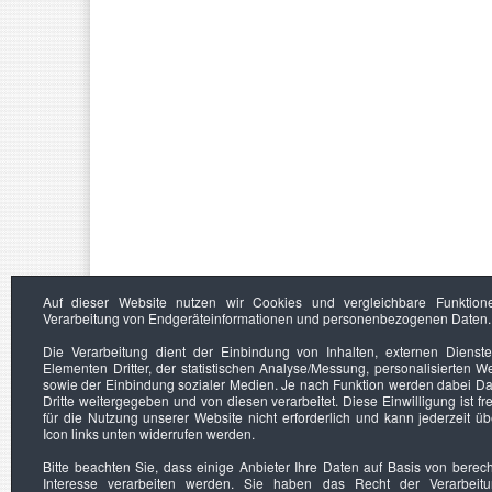
Auf dieser Website nutzen wir Cookies und vergleichbare Funktion
Verarbeitung von Endgeräteinformationen und personenbezogenen Daten.
Die Verarbeitung dient der Einbindung von Inhalten, externen Dienst
Elementen Dritter, der statistischen Analyse/Messung, personalisierten 
sowie der Einbindung sozialer Medien. Je nach Funktion werden dabei Da
Dritte weitergegeben und von diesen verarbeitet. Diese Einwilligung ist frei
für die Nutzung unserer Website nicht erforderlich und kann jederzeit ü
Icon links unten widerrufen werden.
Bitte beachten Sie, dass einige Anbieter Ihre Daten auf Basis von berec
Interesse verarbeiten werden. Sie haben das Recht der Verarbeit