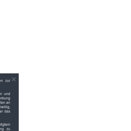
en zur
en und
Werbung
ten an
willig,
ber das
htigtem
ung zu