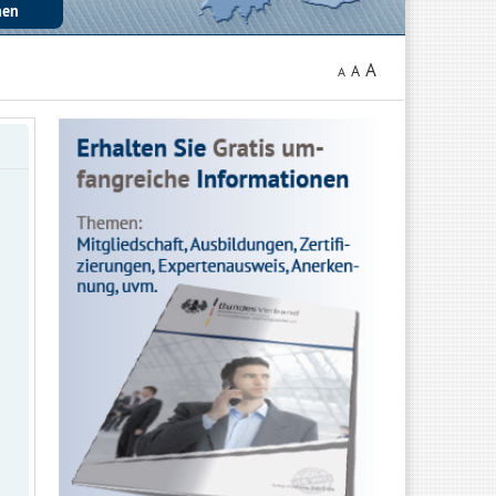
A
A
A