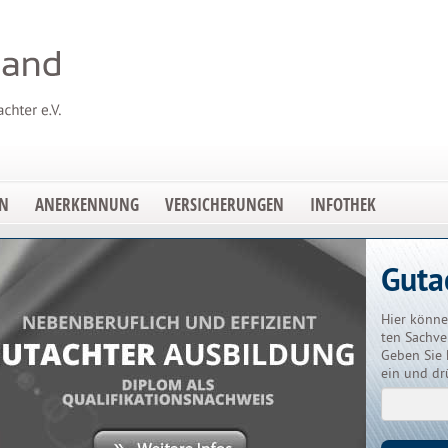
EN
ANERKENNUNG
VERSICHERUNGEN
INFOTHEK
Guta
Hier könne
ten Sachve
Geben Sie 
ein und dr