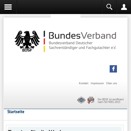
Sachverständiger werden
Sachverständiger Ausbildung
Kontakt
Impressum
Über uns
Der BDSF ist zertifiziert
nach ISO 9001:2015
Startseite