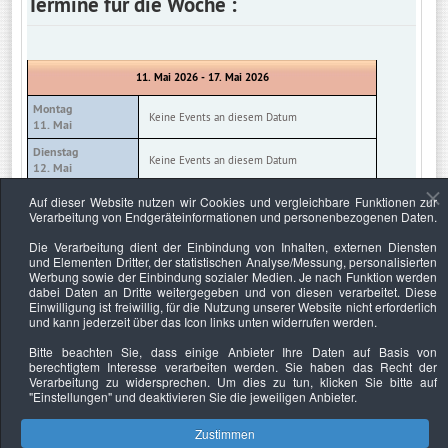
Termine für die Woche :
11. Mai 2026 - 17. Mai 2026
Montag
Keine Events an diesem Datum
11. Mai
Dienstag
Keine Events an diesem Datum
12. Mai
Mittwoch
Auf dieser Website nutzen wir Cookies und vergleichbare Funktionen zur
Keine Events an diesem Datum
13. Mai
Verarbeitung von Endgeräteinformationen und personenbezogenen Daten.
Donnerstag
Die Verarbeitung dient der Einbindung von Inhalten, externen Diensten
Keine Events an diesem Datum
14. Mai
und Elementen Dritter, der statistischen Analyse/Messung, personalisierten
Werbung sowie der Einbindung sozialer Medien. Je nach Funktion werden
Freitag
Keine Events an diesem Datum
dabei Daten an Dritte weitergegeben und von diesen verarbeitet. Diese
15. Mai
Einwilligung ist freiwillig, für die Nutzung unserer Website nicht erforderlich
und kann jederzeit über das Icon links unten widerrufen werden.
Samstag
Keine Events an diesem Datum
16. Mai
Bitte beachten Sie, dass einige Anbieter Ihre Daten auf Basis von
berechtigtem Interesse verarbeiten werden. Sie haben das Recht der
Sonntag
Keine Events an diesem Datum
Verarbeitung zu widersprechen. Um dies zu tun, klicken Sie bitte auf
17. Mai
"Einstellungen"
und deaktivieren Sie die jeweiligen Anbieter.
Zustimmen