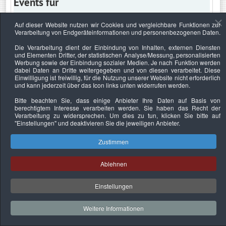
Events für
Auf dieser Website nutzen wir Cookies und vergleichbare Funktionen zur
Verarbeitung von Endgeräteinformationen und personenbezogenen Daten.
Mittwoch, 13. Mai 2026
Die Verarbeitung dient der Einbindung von Inhalten, externen Diensten
und Elementen Dritter, der statistischen Analyse/Messung, personalisierten
Keine Termine
Werbung sowie der Einbindung sozialer Medien. Je nach Funktion werden
dabei Daten an Dritte weitergegeben und von diesen verarbeitet. Diese
Einwilligung ist freiwillig, für die Nutzung unserer Website nicht erforderlich
und kann jederzeit über das Icon links unten widerrufen werden.
Bitte beachten Sie, dass einige Anbieter Ihre Daten auf Basis von
Datenschutzerklärung
Urheberrechtsnachweise
Nachhaltigkeit
berechtigtem Interesse verarbeiten werden. Sie haben das Recht der
Verarbeitung zu widersprechen. Um dies zu tun, klicken Sie bitte auf
Copyright © 2026. Bundesverband Deutscher
"Einstellungen"
und deaktivieren Sie die jeweiligen Anbieter.
Sachverständiger und Fachgutachter e.V..
Zustimmen
Ablehnen
Einstellungen
Weitere Informationen