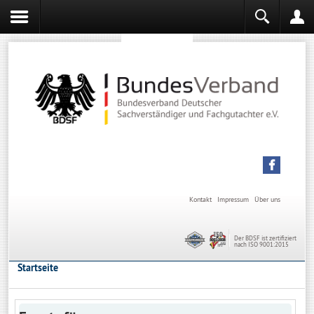
Sachverständiger werden
Sachverständiger Ausbildung
Kontakt
Impressum
Über uns
Der BDSF ist zertifiziert
nach ISO 9001:2015
Startseite