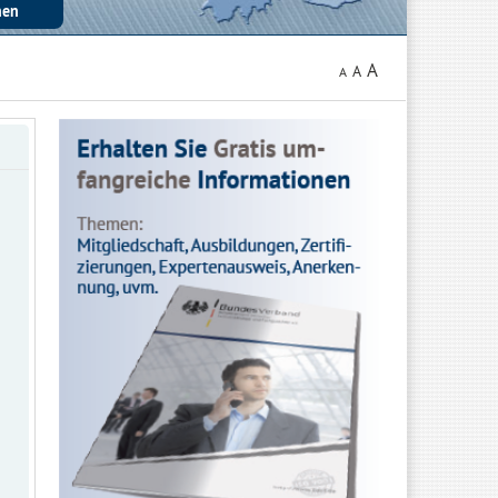
A
A
A