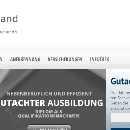
EN
ANERKENNUNG
VERSICHERUNGEN
INFOTHEK
Guta
Hier könne
ten Sachve
Geben Sie 
ein und dr