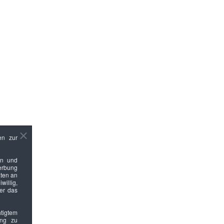
en zur
en und
Werbung
ten an
willig,
ber das
htigtem
ung zu