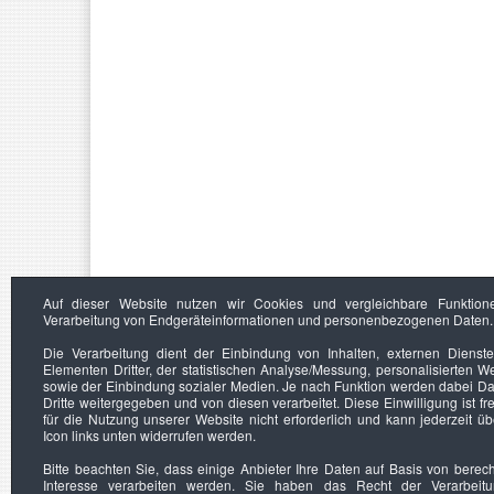
Auf dieser Website nutzen wir Cookies und vergleichbare Funktion
Verarbeitung von Endgeräteinformationen und personenbezogenen Daten.
Die Verarbeitung dient der Einbindung von Inhalten, externen Dienst
Elementen Dritter, der statistischen Analyse/Messung, personalisierten 
sowie der Einbindung sozialer Medien. Je nach Funktion werden dabei Da
Dritte weitergegeben und von diesen verarbeitet. Diese Einwilligung ist frei
für die Nutzung unserer Website nicht erforderlich und kann jederzeit ü
Icon links unten widerrufen werden.
Bitte beachten Sie, dass einige Anbieter Ihre Daten auf Basis von berec
Interesse verarbeiten werden. Sie haben das Recht der Verarbeit