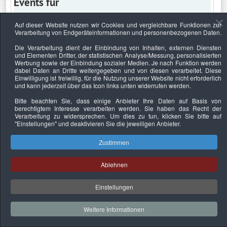
Events für
Auf dieser Website nutzen wir Cookies und vergleichbare Funktionen zur
Verarbeitung von Endgeräteinformationen und personenbezogenen Daten.
Freitag, 1. Mai 2026
Die Verarbeitung dient der Einbindung von Inhalten, externen Diensten
und Elementen Dritter, der statistischen Analyse/Messung, personalisierten
Keine Termine
Werbung sowie der Einbindung sozialer Medien. Je nach Funktion werden
dabei Daten an Dritte weitergegeben und von diesen verarbeitet. Diese
Einwilligung ist freiwillig, für die Nutzung unserer Website nicht erforderlich
und kann jederzeit über das Icon links unten widerrufen werden.
Bitte beachten Sie, dass einige Anbieter Ihre Daten auf Basis von
Datenschutzerklärung
Urheberrechtsnachweise
Nachhaltigkeit
berechtigtem Interesse verarbeiten werden. Sie haben das Recht der
Verarbeitung zu widersprechen. Um dies zu tun, klicken Sie bitte auf
Copyright © 2026. Bundesverband Deutscher
"Einstellungen"
und deaktivieren Sie die jeweiligen Anbieter.
Sachverständiger und Fachgutachter e.V..
Zustimmen
Ablehnen
Einstellungen
Weitere Informationen