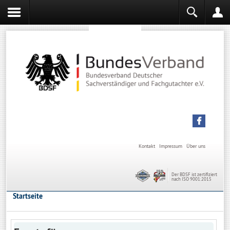
Sachverständiger werden
Sachverständiger Ausbildung
Kontakt
Impressum
Über uns
Der BDSF ist zertifiziert
nach ISO 9001:2015
Startseite