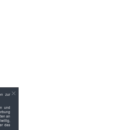
en zur
en und
Werbung
ten an
willig,
ber das