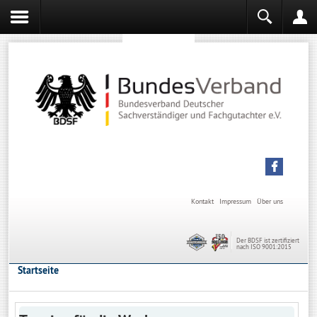
Sachverständiger werden
Sachverständiger Ausbildung
Kontakt
Impressum
Über uns
Der BDSF ist zertifiziert
nach ISO 9001:2015
Startseite