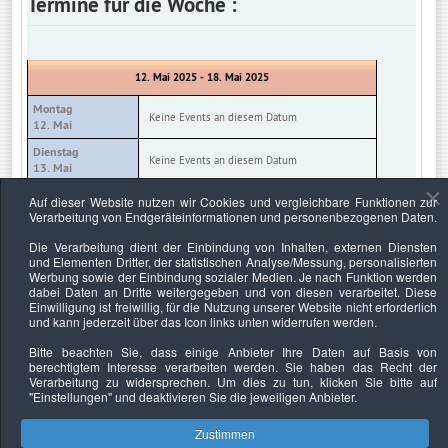
Termine für die Woche :
12. Mai 2025 - 18. Mai 2025
Montag
Keine Events an diesem Datum
12. Mai
Dienstag
Keine Events an diesem Datum
13. Mai
Mittwoch
Auf dieser Website nutzen wir Cookies und vergleichbare Funktionen zur
Keine Events an diesem Datum
14. Mai
Verarbeitung von Endgeräteinformationen und personenbezogenen Daten.
Donnerstag
Die Verarbeitung dient der Einbindung von Inhalten, externen Diensten
Keine Events an diesem Datum
15. Mai
und Elementen Dritter, der statistischen Analyse/Messung, personalisierten
Werbung sowie der Einbindung sozialer Medien. Je nach Funktion werden
Freitag
Keine Events an diesem Datum
dabei Daten an Dritte weitergegeben und von diesen verarbeitet. Diese
16. Mai
Einwilligung ist freiwillig, für die Nutzung unserer Website nicht erforderlich
und kann jederzeit über das Icon links unten widerrufen werden.
Samstag
Keine Events an diesem Datum
17. Mai
Bitte beachten Sie, dass einige Anbieter Ihre Daten auf Basis von
berechtigtem Interesse verarbeiten werden. Sie haben das Recht der
Sonntag
Keine Events an diesem Datum
Verarbeitung zu widersprechen. Um dies zu tun, klicken Sie bitte auf
18. Mai
"Einstellungen"
und deaktivieren Sie die jeweiligen Anbieter.
Zustimmen