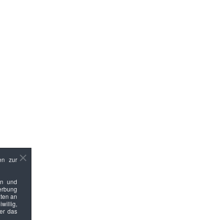
en zur
en und
Werbung
ten an
willig,
ber das