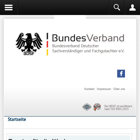
Sachverständiger werden
Sachverständiger Ausbildung
Kontakt
Impressum
Über uns
Der BDSF ist zertifiziert
nach ISO 9001:2015
Startseite