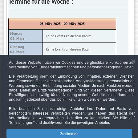
Termine für die Woche :
03. März 2025 - 09. März 2025
Montag
Keine Events an diesem Datum
03. März
Dienstag
Keine Events an diesem Datum
04. März
Mittwoch
Auf dieser Website nutzen wir Cookies und vergleichbare Funktionen zur
Keine Events an diesem Datum
05. März
Verarbeitung von Endgeräteinformationen und personenbezogenen Daten.
Donnerstag
Die Verarbeitung dient der Einbindung von Inhalten, externen Diensten
Keine Events an diesem Datum
06. März
und Elementen Dritter, der statistischen Analyse/Messung, personalisierten
Werbung sowie der Einbindung sozialer Medien. Je nach Funktion werden
Freitag
Keine Events an diesem Datum
dabei Daten an Dritte weitergegeben und von diesen verarbeitet. Diese
07. März
Einwilligung ist freiwillig, für die Nutzung unserer Website nicht erforderlich
und kann jederzeit über das Icon links unten widerrufen werden.
Samstag
Keine Events an diesem Datum
08. März
Bitte beachten Sie, dass einige Anbieter Ihre Daten auf Basis von
berechtigtem Interesse verarbeiten werden. Sie haben das Recht der
Sonntag
Keine Events an diesem Datum
Verarbeitung zu widersprechen. Um dies zu tun, klicken Sie bitte auf
09. März
"Einstellungen"
und deaktivieren Sie die jeweiligen Anbieter.
Zustimmen