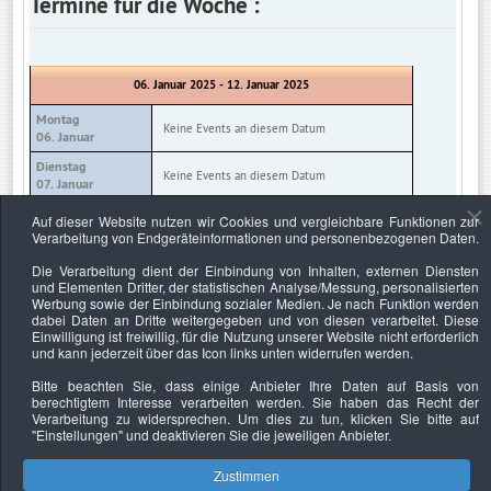
Termine für die Woche :
06. Januar 2025 - 12. Januar 2025
Montag
Keine Events an diesem Datum
06. Januar
Dienstag
Keine Events an diesem Datum
07. Januar
Mittwoch
Auf dieser Website nutzen wir Cookies und vergleichbare Funktionen zur
Keine Events an diesem Datum
08. Januar
Verarbeitung von Endgeräteinformationen und personenbezogenen Daten.
Donnerstag
Die Verarbeitung dient der Einbindung von Inhalten, externen Diensten
Keine Events an diesem Datum
09. Januar
und Elementen Dritter, der statistischen Analyse/Messung, personalisierten
Werbung sowie der Einbindung sozialer Medien. Je nach Funktion werden
Freitag
Keine Events an diesem Datum
dabei Daten an Dritte weitergegeben und von diesen verarbeitet. Diese
10. Januar
Einwilligung ist freiwillig, für die Nutzung unserer Website nicht erforderlich
und kann jederzeit über das Icon links unten widerrufen werden.
Samstag
Keine Events an diesem Datum
11. Januar
Bitte beachten Sie, dass einige Anbieter Ihre Daten auf Basis von
berechtigtem Interesse verarbeiten werden. Sie haben das Recht der
Sonntag
Keine Events an diesem Datum
Verarbeitung zu widersprechen. Um dies zu tun, klicken Sie bitte auf
12. Januar
"Einstellungen"
und deaktivieren Sie die jeweiligen Anbieter.
Zustimmen