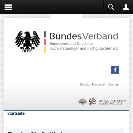
Sachverständiger werden
Sachverständiger Ausbildung
Kontakt
Impressum
Über uns
Der BDSF ist zertifiziert
nach ISO 9001:2015
Startseite