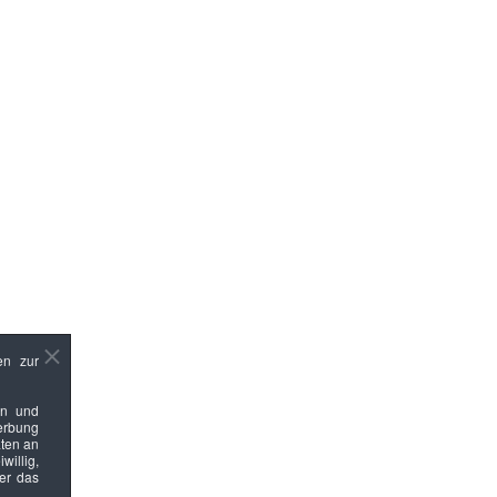
en zur
en und
Werbung
ten an
willig,
ber das