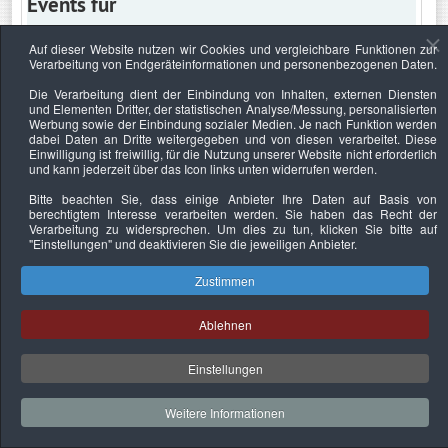
Events für
Auf dieser Website nutzen wir Cookies und vergleichbare Funktionen zur
Verarbeitung von Endgeräteinformationen und personenbezogenen Daten.
Samstag, 27. September 2025
Die Verarbeitung dient der Einbindung von Inhalten, externen Diensten
und Elementen Dritter, der statistischen Analyse/Messung, personalisierten
Keine Termine
Werbung sowie der Einbindung sozialer Medien. Je nach Funktion werden
dabei Daten an Dritte weitergegeben und von diesen verarbeitet. Diese
Einwilligung ist freiwillig, für die Nutzung unserer Website nicht erforderlich
und kann jederzeit über das Icon links unten widerrufen werden.
Bitte beachten Sie, dass einige Anbieter Ihre Daten auf Basis von
Datenschutzerklärung
Urheberrechtsnachweise
Nachhaltigkeit
berechtigtem Interesse verarbeiten werden. Sie haben das Recht der
Verarbeitung zu widersprechen. Um dies zu tun, klicken Sie bitte auf
Copyright © 2026. Bundesverband Deutscher
"Einstellungen"
und deaktivieren Sie die jeweiligen Anbieter.
Sachverständiger und Fachgutachter e.V..
Zustimmen
Ablehnen
Einstellungen
Weitere Informationen