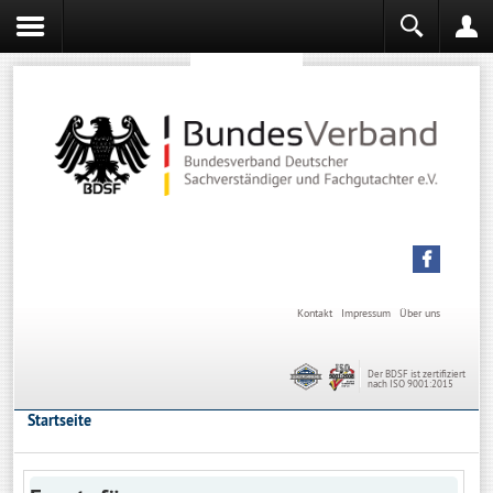
Sachverständiger werden
Sachverständiger Ausbildung
Kontakt
Impressum
Über uns
Der BDSF ist zertifiziert
nach ISO 9001:2015
Startseite