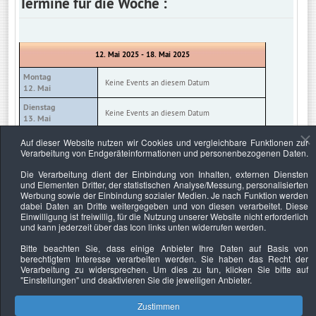
Termine für die Woche :
12. Mai 2025 - 18. Mai 2025
Montag
Keine Events an diesem Datum
12. Mai
Dienstag
Keine Events an diesem Datum
13. Mai
Mittwoch
Auf dieser Website nutzen wir Cookies und vergleichbare Funktionen zur
Keine Events an diesem Datum
14. Mai
Verarbeitung von Endgeräteinformationen und personenbezogenen Daten.
Donnerstag
Die Verarbeitung dient der Einbindung von Inhalten, externen Diensten
Keine Events an diesem Datum
15. Mai
und Elementen Dritter, der statistischen Analyse/Messung, personalisierten
Werbung sowie der Einbindung sozialer Medien. Je nach Funktion werden
Freitag
Keine Events an diesem Datum
dabei Daten an Dritte weitergegeben und von diesen verarbeitet. Diese
16. Mai
Einwilligung ist freiwillig, für die Nutzung unserer Website nicht erforderlich
und kann jederzeit über das Icon links unten widerrufen werden.
Samstag
Keine Events an diesem Datum
17. Mai
Bitte beachten Sie, dass einige Anbieter Ihre Daten auf Basis von
berechtigtem Interesse verarbeiten werden. Sie haben das Recht der
Sonntag
Keine Events an diesem Datum
Verarbeitung zu widersprechen. Um dies zu tun, klicken Sie bitte auf
18. Mai
"Einstellungen"
und deaktivieren Sie die jeweiligen Anbieter.
Zustimmen