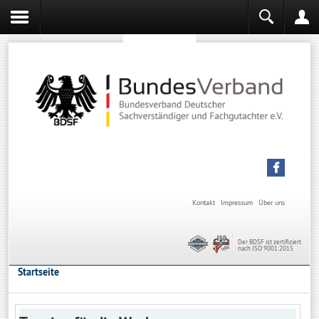
Sachverständiger werden
Sachverständiger Ausbildung
Kontakt
Impressum
Über uns
Der BDSF ist zertifiziert
nach ISO 9001:2015
Startseite