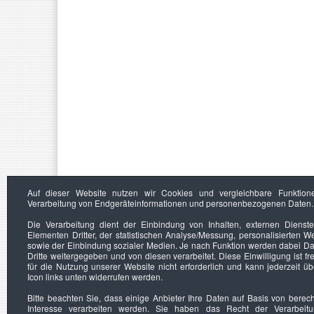
Auf dieser Website nutzen wir Cookies und vergleichbare Funktion
Verarbeitung von Endgeräteinformationen und personenbezogenen Daten.
Die Verarbeitung dient der Einbindung von Inhalten, externen Dienst
Elementen Dritter, der statistischen Analyse/Messung, personalisierten 
sowie der Einbindung sozialer Medien. Je nach Funktion werden dabei Da
Dritte weitergegeben und von diesen verarbeitet. Diese Einwilligung ist frei
für die Nutzung unserer Website nicht erforderlich und kann jederzeit ü
Icon links unten widerrufen werden.
Bitte beachten Sie, dass einige Anbieter Ihre Daten auf Basis von berec
Interesse verarbeiten werden. Sie haben das Recht der Verarbeit