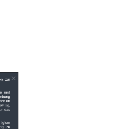
en zur
en und
Werbung
ten an
willig,
ber das
htigtem
ung zu