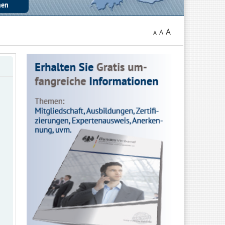
A
A
A