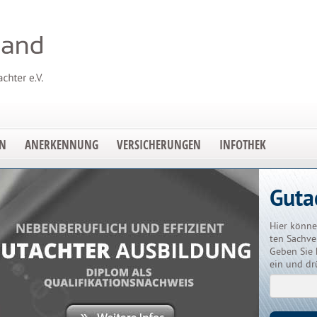
EN
ANERKENNUNG
VERSICHERUNGEN
INFOTHEK
Guta
Hier könne
ten Sachve
Geben Sie 
ein und dr