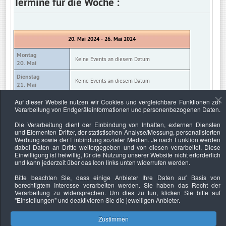
Termine für die Woche :
20. Mai 2024 - 26. Mai 2024
Montag
Keine Events an diesem Datum
20. Mai
Dienstag
Keine Events an diesem Datum
21. Mai
Mittwoch
Auf dieser Website nutzen wir Cookies und vergleichbare Funktionen zur
Keine Events an diesem Datum
22. Mai
Verarbeitung von Endgeräteinformationen und personenbezogenen Daten.
Donnerstag
Die Verarbeitung dient der Einbindung von Inhalten, externen Diensten
Keine Events an diesem Datum
23. Mai
und Elementen Dritter, der statistischen Analyse/Messung, personalisierten
Werbung sowie der Einbindung sozialer Medien. Je nach Funktion werden
Freitag
Keine Events an diesem Datum
dabei Daten an Dritte weitergegeben und von diesen verarbeitet. Diese
24. Mai
Einwilligung ist freiwillig, für die Nutzung unserer Website nicht erforderlich
und kann jederzeit über das Icon links unten widerrufen werden.
Samstag
Keine Events an diesem Datum
25. Mai
Bitte beachten Sie, dass einige Anbieter Ihre Daten auf Basis von
berechtigtem Interesse verarbeiten werden. Sie haben das Recht der
Sonntag
Keine Events an diesem Datum
Verarbeitung zu widersprechen. Um dies zu tun, klicken Sie bitte auf
26. Mai
"Einstellungen"
und deaktivieren Sie die jeweiligen Anbieter.
Zustimmen