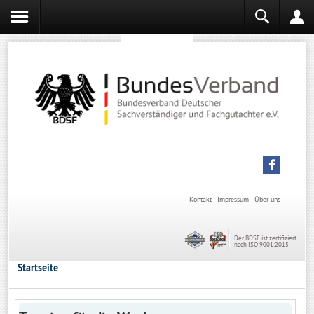
Sachverständiger werden
Sachverständiger Ausbildung
Kontakt
Impressum
Über uns
Der BDSF ist zertifiziert
nach ISO 9001:2015
Startseite