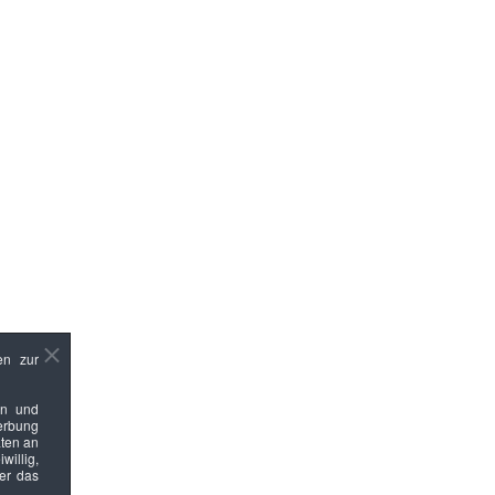
en zur
en und
Werbung
ten an
willig,
ber das