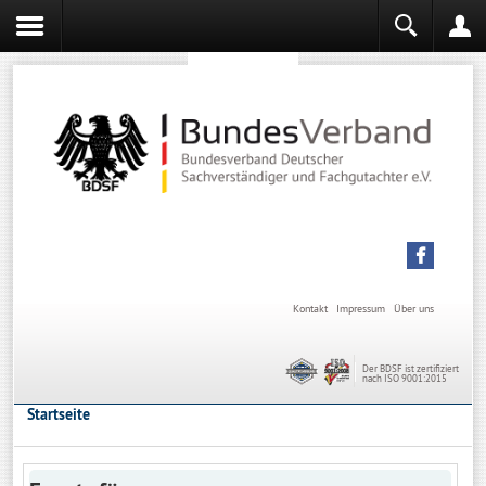
Sachverständiger werden
Sachverständiger Ausbildung
Kontakt
Impressum
Über uns
Der BDSF ist zertifiziert
nach ISO 9001:2015
Startseite