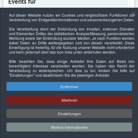
Events für
Auf dieser Website nutzen wir Cookies und vergleichbare Funktionen zur
Verarbeitung von Endgeräteinformationen und personenbezogenen Daten.
Montag, 4. März 2024
Die Verarbeitung dient der Einbindung von Inhalten, externen Diensten
und Elementen Dritter, der statistischen Analyse/Messung, personalisierten
Keine Termine
Werbung sowie der Einbindung sozialer Medien. Je nach Funktion werden
dabei Daten an Dritte weitergegeben und von diesen verarbeitet. Diese
Einwilligung ist freiwillig, für die Nutzung unserer Website nicht erforderlich
und kann jederzeit über das Icon links unten widerrufen werden.
Bitte beachten Sie, dass einige Anbieter Ihre Daten auf Basis von
Datenschutzerklärung
Urheberrechtsnachweise
Nachhaltigkeit
berechtigtem Interesse verarbeiten werden. Sie haben das Recht der
Verarbeitung zu widersprechen. Um dies zu tun, klicken Sie bitte auf
Copyright © 2026. Bundesverband Deutscher
"Einstellungen"
und deaktivieren Sie die jeweiligen Anbieter.
Sachverständiger und Fachgutachter e.V..
Zustimmen
Ablehnen
Einstellungen
Weitere Informationen