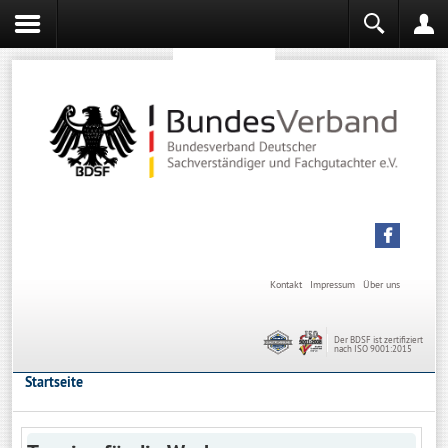
Sachverständiger werden
Sachverständiger Ausbildung
Kontakt
Impressum
Über uns
Der BDSF ist zertifiziert
nach ISO 9001:2015
Startseite