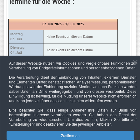
Termine für die Woche :
03. Juli 2023 - 09. Juli 2023
Montag
Keine Events an diesem Datum
03. Juli
Dienstag
Keine Events an diesem Datum
04. Juli
Mittwoch
Auf dieser Website nutzen wir Cookies und vergleichbare Funktionen zur
Keine Events an diesem Datum
05. Juli
Verarbeitung von Endgeräteinformationen und personenbezogenen Daten.
Donnerstag
Die Verarbeitung dient der Einbindung von Inhalten, externen Diensten
Keine Events an diesem Datum
06. Juli
und Elementen Dritter, der statistischen Analyse/Messung, personalisierten
Werbung sowie der Einbindung sozialer Medien. Je nach Funktion werden
Freitag
Keine Events an diesem Datum
dabei Daten an Dritte weitergegeben und von diesen verarbeitet. Diese
07. Juli
Einwilligung ist freiwillig, für die Nutzung unserer Website nicht erforderlich
und kann jederzeit über das Icon links unten widerrufen werden.
Samstag
Keine Events an diesem Datum
08. Juli
Bitte beachten Sie, dass einige Anbieter Ihre Daten auf Basis von
berechtigtem Interesse verarbeiten werden. Sie haben das Recht der
Sonntag
Keine Events an diesem Datum
Verarbeitung zu widersprechen. Um dies zu tun, klicken Sie bitte auf
09. Juli
"Einstellungen"
und deaktivieren Sie die jeweiligen Anbieter.
Zustimmen