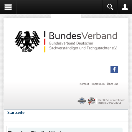
Sachverständiger werden
Sachverständiger Ausbildung
Kontakt
Impressum
Über uns
Der BDSF ist zertifiziert
nach ISO 9001:2015
Startseite