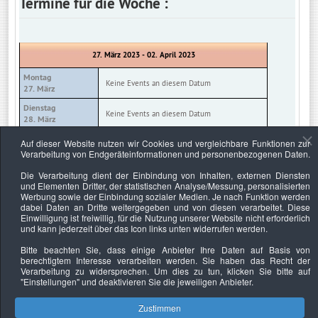
Termine für die Woche :
27. März 2023 - 02. April 2023
Montag
Keine Events an diesem Datum
27. März
Dienstag
Keine Events an diesem Datum
28. März
Mittwoch
Auf dieser Website nutzen wir Cookies und vergleichbare Funktionen zur
Keine Events an diesem Datum
29. März
Verarbeitung von Endgeräteinformationen und personenbezogenen Daten.
Donnerstag
Die Verarbeitung dient der Einbindung von Inhalten, externen Diensten
Keine Events an diesem Datum
30. März
und Elementen Dritter, der statistischen Analyse/Messung, personalisierten
Werbung sowie der Einbindung sozialer Medien. Je nach Funktion werden
Freitag
Keine Events an diesem Datum
dabei Daten an Dritte weitergegeben und von diesen verarbeitet. Diese
31. März
Einwilligung ist freiwillig, für die Nutzung unserer Website nicht erforderlich
und kann jederzeit über das Icon links unten widerrufen werden.
Samstag
Keine Events an diesem Datum
01. April
Bitte beachten Sie, dass einige Anbieter Ihre Daten auf Basis von
berechtigtem Interesse verarbeiten werden. Sie haben das Recht der
Sonntag
Keine Events an diesem Datum
Verarbeitung zu widersprechen. Um dies zu tun, klicken Sie bitte auf
02. April
"Einstellungen"
und deaktivieren Sie die jeweiligen Anbieter.
Zustimmen