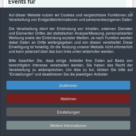
Events für
Auf dieser Website nutzen wir Cookies und vergleichbare Funktionen zur
Verarbeitung von Endgeräteinformationen und personenbezogenen Daten.
Mittwoch, 29. März 2023
Die Verarbeitung dient der Einbindung von Inhalten, externen Diensten
und Elementen Dritter, der statistischen Analyse/Messung, personalisierten
Keine Termine
Werbung sowie der Einbindung sozialer Medien. Je nach Funktion werden
dabei Daten an Dritte weitergegeben und von diesen verarbeitet. Diese
Einwilligung ist freiwillig, für die Nutzung unserer Website nicht erforderlich
und kann jederzeit über das Icon links unten widerrufen werden.
Bitte beachten Sie, dass einige Anbieter Ihre Daten auf Basis von
Datenschutzerklärung
Urheberrechtsnachweise
Nachhaltigkeit
berechtigtem Interesse verarbeiten werden. Sie haben das Recht der
Verarbeitung zu widersprechen. Um dies zu tun, klicken Sie bitte auf
Copyright © 2026. Bundesverband Deutscher
"Einstellungen"
und deaktivieren Sie die jeweiligen Anbieter.
Sachverständiger und Fachgutachter e.V..
Zustimmen
Ablehnen
Einstellungen
Weitere Informationen