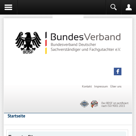
Sachverständiger werden
Sachverständiger Ausbildung
Kontakt
Impressum
Über uns
Der BDSF ist zertifiziert
nach ISO 9001:2015
Startseite