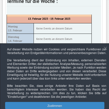
Termine für die Woche :
13. Februar 2023 - 19. Februar 2023
Montag
Keine Events an diesem Datum
13. Februar
Dienstag
Keine Events an diesem Datum
14. Februar
Mittwoch
Auf dieser Website nutzen wir Cookies und vergleichbare Funktionen zur
Keine Events an diesem Datum
15. Februar
Verarbeitung von Endgeräteinformationen und personenbezogenen Daten.
Donnerstag
Die Verarbeitung dient der Einbindung von Inhalten, externen Diensten
Keine Events an diesem Datum
16. Februar
und Elementen Dritter, der statistischen Analyse/Messung, personalisierten
Werbung sowie der Einbindung sozialer Medien. Je nach Funktion werden
Freitag
Keine Events an diesem Datum
dabei Daten an Dritte weitergegeben und von diesen verarbeitet. Diese
17. Februar
Einwilligung ist freiwillig, für die Nutzung unserer Website nicht erforderlich
und kann jederzeit über das Icon links unten widerrufen werden.
Samstag
Keine Events an diesem Datum
18. Februar
Bitte beachten Sie, dass einige Anbieter Ihre Daten auf Basis von
berechtigtem Interesse verarbeiten werden. Sie haben das Recht der
Sonntag
Keine Events an diesem Datum
Verarbeitung zu widersprechen. Um dies zu tun, klicken Sie bitte auf
19. Februar
"Einstellungen"
und deaktivieren Sie die jeweiligen Anbieter.
Zustimmen