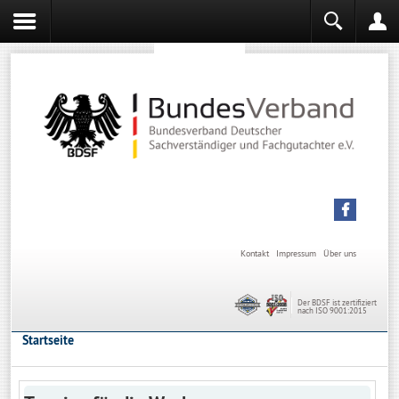
Sachverständiger werden
Sachverständiger Ausbildung
Kontakt
Impressum
Über uns
Der BDSF ist zertifiziert
nach ISO 9001:2015
Startseite