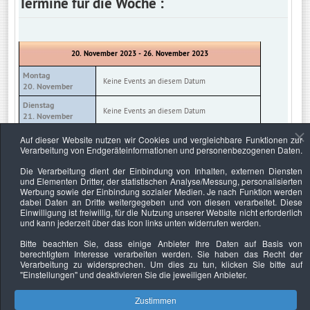
Termine für die Woche :
20. November 2023 - 26. November 2023
Montag
Keine Events an diesem Datum
20. November
Dienstag
Keine Events an diesem Datum
21. November
Mittwoch
Auf dieser Website nutzen wir Cookies und vergleichbare Funktionen zur
Keine Events an diesem Datum
22. November
Verarbeitung von Endgeräteinformationen und personenbezogenen Daten.
Donnerstag
Die Verarbeitung dient der Einbindung von Inhalten, externen Diensten
Keine Events an diesem Datum
23. November
und Elementen Dritter, der statistischen Analyse/Messung, personalisierten
Werbung sowie der Einbindung sozialer Medien. Je nach Funktion werden
Freitag
Keine Events an diesem Datum
dabei Daten an Dritte weitergegeben und von diesen verarbeitet. Diese
24. November
Einwilligung ist freiwillig, für die Nutzung unserer Website nicht erforderlich
und kann jederzeit über das Icon links unten widerrufen werden.
Samstag
Keine Events an diesem Datum
25. November
Bitte beachten Sie, dass einige Anbieter Ihre Daten auf Basis von
berechtigtem Interesse verarbeiten werden. Sie haben das Recht der
Sonntag
Keine Events an diesem Datum
Verarbeitung zu widersprechen. Um dies zu tun, klicken Sie bitte auf
26. November
"Einstellungen"
und deaktivieren Sie die jeweiligen Anbieter.
Zustimmen