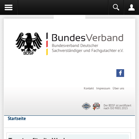
Sachverständiger werden
Sachverständiger Ausbildung
Kontakt
Impressum
Über uns
Der BDSF ist zertifiziert
nach ISO 9001:2015
Startseite