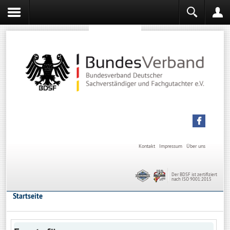
Sachverständiger werden
Sachverständiger Ausbildung
Kontakt
Impressum
Über uns
Der BDSF ist zertifiziert
nach ISO 9001:2015
Startseite