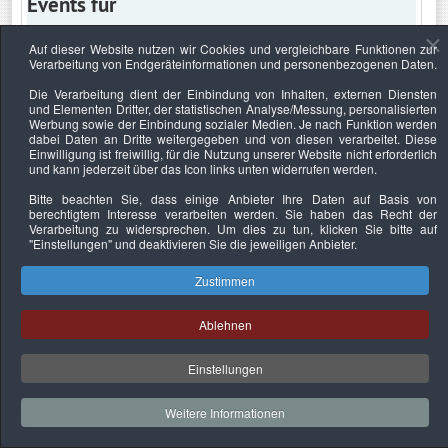
Events für
Auf dieser Website nutzen wir Cookies und vergleichbare Funktionen zur
Verarbeitung von Endgeräteinformationen und personenbezogenen Daten.
Samstag, 25. November 2023
Die Verarbeitung dient der Einbindung von Inhalten, externen Diensten
und Elementen Dritter, der statistischen Analyse/Messung, personalisierten
Keine Termine
Werbung sowie der Einbindung sozialer Medien. Je nach Funktion werden
dabei Daten an Dritte weitergegeben und von diesen verarbeitet. Diese
Einwilligung ist freiwillig, für die Nutzung unserer Website nicht erforderlich
und kann jederzeit über das Icon links unten widerrufen werden.
Bitte beachten Sie, dass einige Anbieter Ihre Daten auf Basis von
Datenschutzerklärung
Urheberrechtsnachweise
Nachhaltigkeit
berechtigtem Interesse verarbeiten werden. Sie haben das Recht der
Verarbeitung zu widersprechen. Um dies zu tun, klicken Sie bitte auf
Copyright © 2026. Bundesverband Deutscher
"Einstellungen"
und deaktivieren Sie die jeweiligen Anbieter.
Sachverständiger und Fachgutachter e.V..
Zustimmen
Ablehnen
Einstellungen
Weitere Informationen