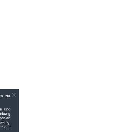
en zur
en und
Werbung
ten an
willig,
ber das