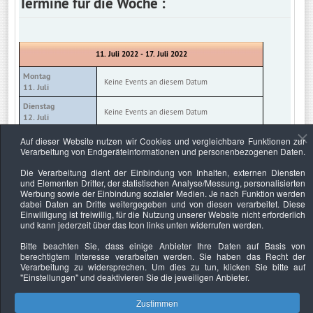
Termine für die Woche :
11. Juli 2022 - 17. Juli 2022
Montag
Keine Events an diesem Datum
11. Juli
Dienstag
Keine Events an diesem Datum
12. Juli
Mittwoch
Auf dieser Website nutzen wir Cookies und vergleichbare Funktionen zur
Keine Events an diesem Datum
13. Juli
Verarbeitung von Endgeräteinformationen und personenbezogenen Daten.
Donnerstag
Die Verarbeitung dient der Einbindung von Inhalten, externen Diensten
Keine Events an diesem Datum
14. Juli
und Elementen Dritter, der statistischen Analyse/Messung, personalisierten
Werbung sowie der Einbindung sozialer Medien. Je nach Funktion werden
Freitag
Keine Events an diesem Datum
dabei Daten an Dritte weitergegeben und von diesen verarbeitet. Diese
15. Juli
Einwilligung ist freiwillig, für die Nutzung unserer Website nicht erforderlich
und kann jederzeit über das Icon links unten widerrufen werden.
Samstag
Keine Events an diesem Datum
16. Juli
Bitte beachten Sie, dass einige Anbieter Ihre Daten auf Basis von
berechtigtem Interesse verarbeiten werden. Sie haben das Recht der
Sonntag
Keine Events an diesem Datum
Verarbeitung zu widersprechen. Um dies zu tun, klicken Sie bitte auf
17. Juli
"Einstellungen"
und deaktivieren Sie die jeweiligen Anbieter.
Zustimmen