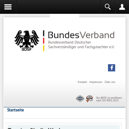
Sachverständiger werden
Sachverständiger Ausbildung
Kontakt
Impressum
Über uns
Der BDSF ist zertifiziert
nach ISO 9001:2015
Startseite