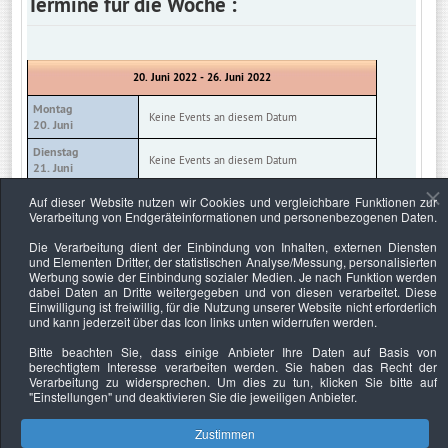
Termine für die Woche :
20. Juni 2022 - 26. Juni 2022
Montag
Keine Events an diesem Datum
20. Juni
Dienstag
Keine Events an diesem Datum
21. Juni
Mittwoch
Auf dieser Website nutzen wir Cookies und vergleichbare Funktionen zur
Keine Events an diesem Datum
22. Juni
Verarbeitung von Endgeräteinformationen und personenbezogenen Daten.
Donnerstag
Die Verarbeitung dient der Einbindung von Inhalten, externen Diensten
Keine Events an diesem Datum
23. Juni
und Elementen Dritter, der statistischen Analyse/Messung, personalisierten
Werbung sowie der Einbindung sozialer Medien. Je nach Funktion werden
Freitag
Keine Events an diesem Datum
dabei Daten an Dritte weitergegeben und von diesen verarbeitet. Diese
24. Juni
Einwilligung ist freiwillig, für die Nutzung unserer Website nicht erforderlich
und kann jederzeit über das Icon links unten widerrufen werden.
Samstag
Keine Events an diesem Datum
25. Juni
Bitte beachten Sie, dass einige Anbieter Ihre Daten auf Basis von
berechtigtem Interesse verarbeiten werden. Sie haben das Recht der
Sonntag
Keine Events an diesem Datum
Verarbeitung zu widersprechen. Um dies zu tun, klicken Sie bitte auf
26. Juni
"Einstellungen"
und deaktivieren Sie die jeweiligen Anbieter.
Zustimmen