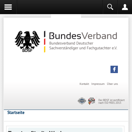
Sachverständiger werden
Sachverständiger Ausbildung
Kontakt
Impressum
Über uns
Der BDSF ist zertifiziert
nach ISO 9001:2015
Startseite