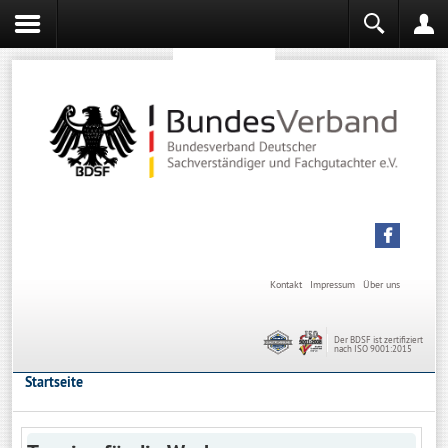
Sachverständiger werden
Sachverständiger Ausbildung
Kontakt
Impressum
Über uns
Der BDSF ist zertifiziert
nach ISO 9001:2015
Startseite