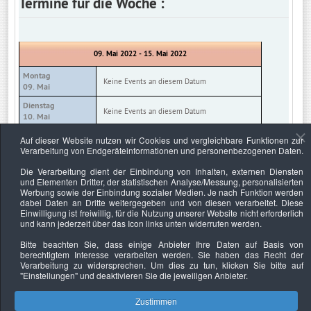
Termine für die Woche :
09. Mai 2022 - 15. Mai 2022
Montag
Keine Events an diesem Datum
09. Mai
Dienstag
Keine Events an diesem Datum
10. Mai
Mittwoch
Auf dieser Website nutzen wir Cookies und vergleichbare Funktionen zur
Keine Events an diesem Datum
11. Mai
Verarbeitung von Endgeräteinformationen und personenbezogenen Daten.
Donnerstag
Die Verarbeitung dient der Einbindung von Inhalten, externen Diensten
Keine Events an diesem Datum
12. Mai
und Elementen Dritter, der statistischen Analyse/Messung, personalisierten
Werbung sowie der Einbindung sozialer Medien. Je nach Funktion werden
Freitag
Keine Events an diesem Datum
dabei Daten an Dritte weitergegeben und von diesen verarbeitet. Diese
13. Mai
Einwilligung ist freiwillig, für die Nutzung unserer Website nicht erforderlich
und kann jederzeit über das Icon links unten widerrufen werden.
Samstag
Keine Events an diesem Datum
14. Mai
Bitte beachten Sie, dass einige Anbieter Ihre Daten auf Basis von
berechtigtem Interesse verarbeiten werden. Sie haben das Recht der
Sonntag
Keine Events an diesem Datum
Verarbeitung zu widersprechen. Um dies zu tun, klicken Sie bitte auf
15. Mai
"Einstellungen"
und deaktivieren Sie die jeweiligen Anbieter.
Zustimmen