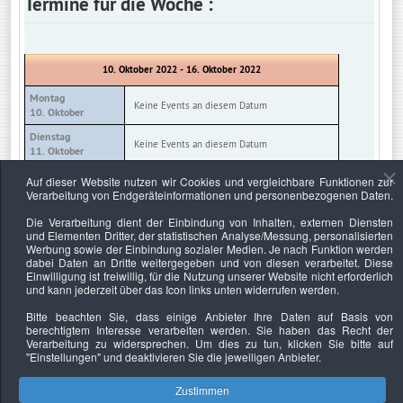
Termine für die Woche :
10. Oktober 2022 - 16. Oktober 2022
Montag
Keine Events an diesem Datum
10. Oktober
Dienstag
Keine Events an diesem Datum
11. Oktober
Mittwoch
Auf dieser Website nutzen wir Cookies und vergleichbare Funktionen zur
Keine Events an diesem Datum
12. Oktober
Verarbeitung von Endgeräteinformationen und personenbezogenen Daten.
Donnerstag
Die Verarbeitung dient der Einbindung von Inhalten, externen Diensten
Keine Events an diesem Datum
13. Oktober
und Elementen Dritter, der statistischen Analyse/Messung, personalisierten
Werbung sowie der Einbindung sozialer Medien. Je nach Funktion werden
Freitag
Keine Events an diesem Datum
dabei Daten an Dritte weitergegeben und von diesen verarbeitet. Diese
14. Oktober
Einwilligung ist freiwillig, für die Nutzung unserer Website nicht erforderlich
und kann jederzeit über das Icon links unten widerrufen werden.
Samstag
Keine Events an diesem Datum
15. Oktober
Bitte beachten Sie, dass einige Anbieter Ihre Daten auf Basis von
berechtigtem Interesse verarbeiten werden. Sie haben das Recht der
Sonntag
Keine Events an diesem Datum
Verarbeitung zu widersprechen. Um dies zu tun, klicken Sie bitte auf
16. Oktober
"Einstellungen"
und deaktivieren Sie die jeweiligen Anbieter.
Zustimmen