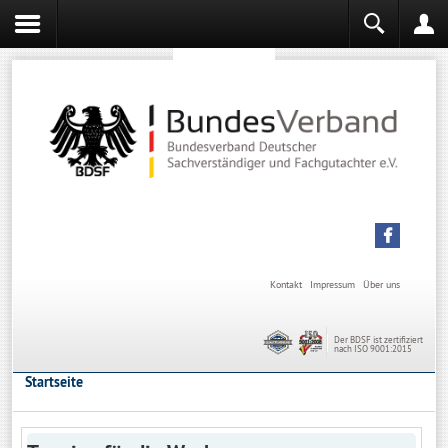
Sachverständiger werden
Sachverständiger Ausbildung
Kontakt
Impressum
Über uns
Der BDSF ist zertifiziert
nach ISO 9001:2015
Startseite