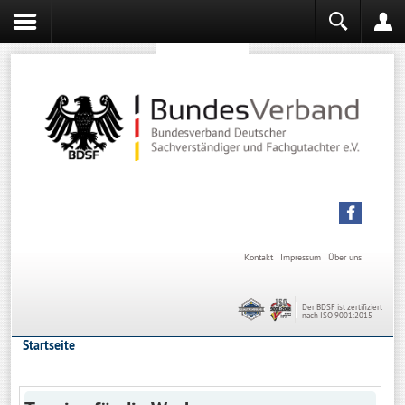
Sachverständiger werden
Sachverständiger Ausbildung
Kontakt
Impressum
Über uns
Der BDSF ist zertifiziert
nach ISO 9001:2015
Startseite