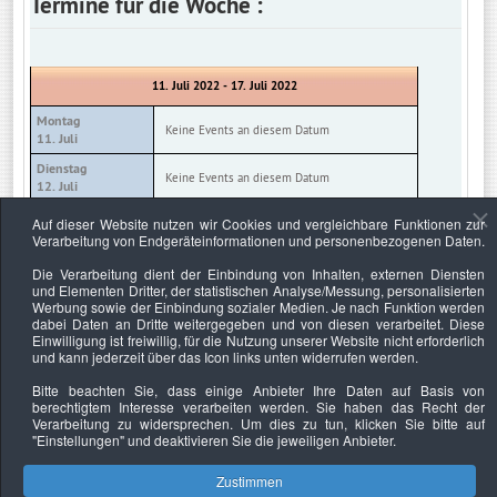
Termine für die Woche :
11. Juli 2022 - 17. Juli 2022
Montag
Keine Events an diesem Datum
11. Juli
Dienstag
Keine Events an diesem Datum
12. Juli
Mittwoch
Auf dieser Website nutzen wir Cookies und vergleichbare Funktionen zur
Keine Events an diesem Datum
13. Juli
Verarbeitung von Endgeräteinformationen und personenbezogenen Daten.
Donnerstag
Die Verarbeitung dient der Einbindung von Inhalten, externen Diensten
Keine Events an diesem Datum
14. Juli
und Elementen Dritter, der statistischen Analyse/Messung, personalisierten
Werbung sowie der Einbindung sozialer Medien. Je nach Funktion werden
Freitag
Keine Events an diesem Datum
dabei Daten an Dritte weitergegeben und von diesen verarbeitet. Diese
15. Juli
Einwilligung ist freiwillig, für die Nutzung unserer Website nicht erforderlich
und kann jederzeit über das Icon links unten widerrufen werden.
Samstag
Keine Events an diesem Datum
16. Juli
Bitte beachten Sie, dass einige Anbieter Ihre Daten auf Basis von
berechtigtem Interesse verarbeiten werden. Sie haben das Recht der
Sonntag
Keine Events an diesem Datum
Verarbeitung zu widersprechen. Um dies zu tun, klicken Sie bitte auf
17. Juli
"Einstellungen"
und deaktivieren Sie die jeweiligen Anbieter.
Zustimmen