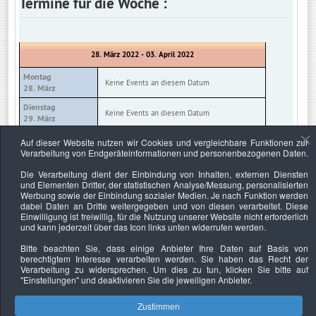
Termine für die Woche :
28. März 2022 - 03. April 2022
Montag
Keine Events an diesem Datum
28. März
Dienstag
Keine Events an diesem Datum
29. März
Mittwoch
Auf dieser Website nutzen wir Cookies und vergleichbare Funktionen zur
Keine Events an diesem Datum
30. März
Verarbeitung von Endgeräteinformationen und personenbezogenen Daten.
Donnerstag
Die Verarbeitung dient der Einbindung von Inhalten, externen Diensten
Keine Events an diesem Datum
31. März
und Elementen Dritter, der statistischen Analyse/Messung, personalisierten
Werbung sowie der Einbindung sozialer Medien. Je nach Funktion werden
Freitag
Keine Events an diesem Datum
dabei Daten an Dritte weitergegeben und von diesen verarbeitet. Diese
01. April
Einwilligung ist freiwillig, für die Nutzung unserer Website nicht erforderlich
und kann jederzeit über das Icon links unten widerrufen werden.
Samstag
Keine Events an diesem Datum
02. April
Bitte beachten Sie, dass einige Anbieter Ihre Daten auf Basis von
berechtigtem Interesse verarbeiten werden. Sie haben das Recht der
Sonntag
Keine Events an diesem Datum
Verarbeitung zu widersprechen. Um dies zu tun, klicken Sie bitte auf
03. April
"Einstellungen"
und deaktivieren Sie die jeweiligen Anbieter.
Zustimmen