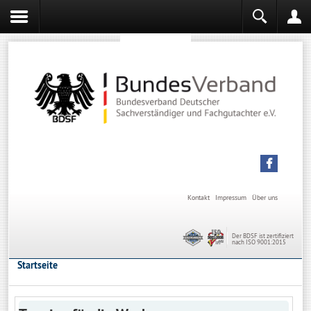
Sachverständiger werden
Sachverständiger Ausbildung
Kontakt
Impressum
Über uns
Der BDSF ist zertifiziert
nach ISO 9001:2015
Startseite