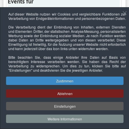
Events für
Auf dieser Website nutzen wir Cookies und vergleichbare Funktionen zur
Verarbeitung von Endgeräteinformationen und personenbezogenen Daten.
Donnerstag, 31. März 2022
Die Verarbeitung dient der Einbindung von Inhalten, externen Diensten
und Elementen Dritter, der statistischen Analyse/Messung, personalisierten
Keine Termine
Werbung sowie der Einbindung sozialer Medien. Je nach Funktion werden
dabei Daten an Dritte weitergegeben und von diesen verarbeitet. Diese
Einwilligung ist freiwillig, für die Nutzung unserer Website nicht erforderlich
und kann jederzeit über das Icon links unten widerrufen werden.
Bitte beachten Sie, dass einige Anbieter Ihre Daten auf Basis von
Datenschutzerklärung
Urheberrechtsnachweise
Nachhaltigkeit
berechtigtem Interesse verarbeiten werden. Sie haben das Recht der
Verarbeitung zu widersprechen. Um dies zu tun, klicken Sie bitte auf
Copyright © 2026. Bundesverband Deutscher
"Einstellungen"
und deaktivieren Sie die jeweiligen Anbieter.
Sachverständiger und Fachgutachter e.V..
Zustimmen
Ablehnen
Einstellungen
Weitere Informationen