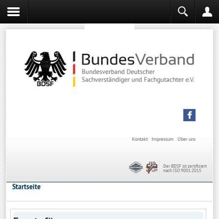
Sachverständiger werden
Sachverständiger Ausbildung
Kontakt
Impressum
Über uns
Der BDSF ist zertifiziert
nach ISO 9001:2015
Startseite