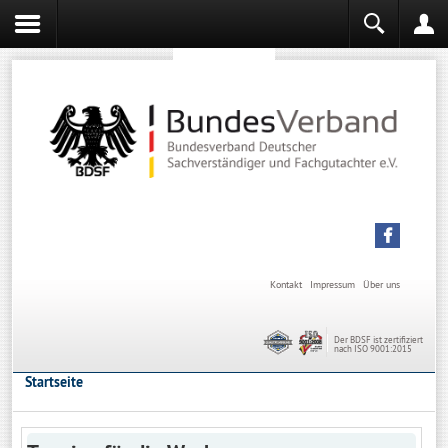
Sachverständiger werden
Sachverständiger Ausbildung
Kontakt
Impressum
Über uns
Der BDSF ist zertifiziert
nach ISO 9001:2015
Startseite