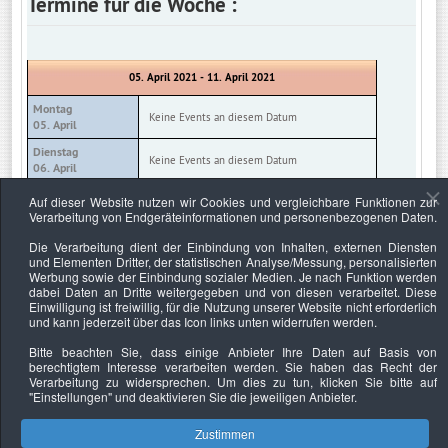
Termine für die Woche :
05. April 2021 - 11. April 2021
Montag
Keine Events an diesem Datum
05. April
Dienstag
Keine Events an diesem Datum
06. April
Mittwoch
Auf dieser Website nutzen wir Cookies und vergleichbare Funktionen zur
Keine Events an diesem Datum
07. April
Verarbeitung von Endgeräteinformationen und personenbezogenen Daten.
Donnerstag
Die Verarbeitung dient der Einbindung von Inhalten, externen Diensten
Keine Events an diesem Datum
08. April
und Elementen Dritter, der statistischen Analyse/Messung, personalisierten
Werbung sowie der Einbindung sozialer Medien. Je nach Funktion werden
Freitag
Keine Events an diesem Datum
dabei Daten an Dritte weitergegeben und von diesen verarbeitet. Diese
09. April
Einwilligung ist freiwillig, für die Nutzung unserer Website nicht erforderlich
und kann jederzeit über das Icon links unten widerrufen werden.
Samstag
Keine Events an diesem Datum
10. April
Bitte beachten Sie, dass einige Anbieter Ihre Daten auf Basis von
berechtigtem Interesse verarbeiten werden. Sie haben das Recht der
Sonntag
Keine Events an diesem Datum
Verarbeitung zu widersprechen. Um dies zu tun, klicken Sie bitte auf
11. April
"Einstellungen"
und deaktivieren Sie die jeweiligen Anbieter.
Zustimmen