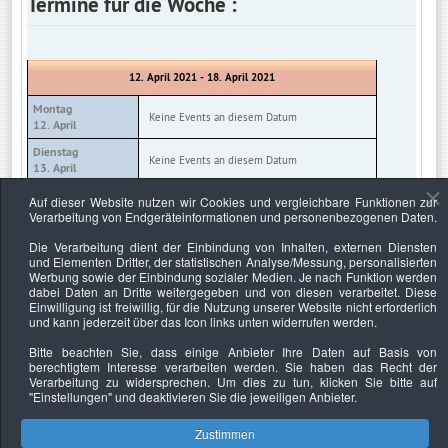
Termine für die Woche :
12. April 2021 - 18. April 2021
Montag
Keine Events an diesem Datum
12. April
Dienstag
Keine Events an diesem Datum
13. April
Mittwoch
Auf dieser Website nutzen wir Cookies und vergleichbare Funktionen zur
Keine Events an diesem Datum
14. April
Verarbeitung von Endgeräteinformationen und personenbezogenen Daten.
Donnerstag
Die Verarbeitung dient der Einbindung von Inhalten, externen Diensten
Keine Events an diesem Datum
15. April
und Elementen Dritter, der statistischen Analyse/Messung, personalisierten
Werbung sowie der Einbindung sozialer Medien. Je nach Funktion werden
Freitag
Keine Events an diesem Datum
dabei Daten an Dritte weitergegeben und von diesen verarbeitet. Diese
16. April
Einwilligung ist freiwillig, für die Nutzung unserer Website nicht erforderlich
und kann jederzeit über das Icon links unten widerrufen werden.
Samstag
Keine Events an diesem Datum
17. April
Bitte beachten Sie, dass einige Anbieter Ihre Daten auf Basis von
berechtigtem Interesse verarbeiten werden. Sie haben das Recht der
Sonntag
Keine Events an diesem Datum
Verarbeitung zu widersprechen. Um dies zu tun, klicken Sie bitte auf
18. April
"Einstellungen"
und deaktivieren Sie die jeweiligen Anbieter.
Zustimmen