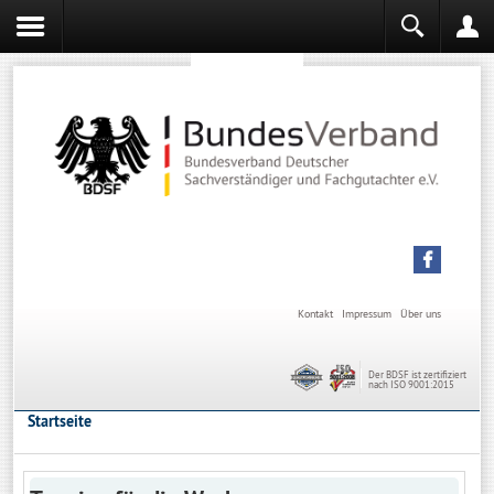
Sachverständiger werden
Sachverständiger Ausbildung
Kontakt
Impressum
Über uns
Der BDSF ist zertifiziert
nach ISO 9001:2015
Startseite