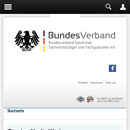
Sachverständiger werden
Sachverständiger Ausbildung
Kontakt
Impressum
Über uns
Der BDSF ist zertifiziert
nach ISO 9001:2015
Startseite