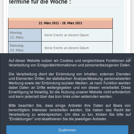
Termine für die Woche :
22. März 2021 - 28. März 2021
Montag
Keine Events an diesem Datum
22. März
Dienstag
Keine Events an diesem Datum
23. März
Mittwoch
Auf dieser Website nutzen wir Cookies und vergleichbare Funktionen zur
Keine Events an diesem Datum
24. März
Verarbeitung von Endgeräteinformationen und personenbezogenen Daten.
Donnerstag
Die Verarbeitung dient der Einbindung von Inhalten, externen Diensten
Keine Events an diesem Datum
25. März
und Elementen Dritter, der statistischen Analyse/Messung, personalisierten
Werbung sowie der Einbindung sozialer Medien. Je nach Funktion werden
Freitag
Keine Events an diesem Datum
dabei Daten an Dritte weitergegeben und von diesen verarbeitet. Diese
26. März
Einwilligung ist freiwillig, für die Nutzung unserer Website nicht erforderlich
und kann jederzeit über das Icon links unten widerrufen werden.
Samstag
Keine Events an diesem Datum
27. März
Bitte beachten Sie, dass einige Anbieter Ihre Daten auf Basis von
berechtigtem Interesse verarbeiten werden. Sie haben das Recht der
Sonntag
Keine Events an diesem Datum
Verarbeitung zu widersprechen. Um dies zu tun, klicken Sie bitte auf
28. März
"Einstellungen"
und deaktivieren Sie die jeweiligen Anbieter.
Zustimmen